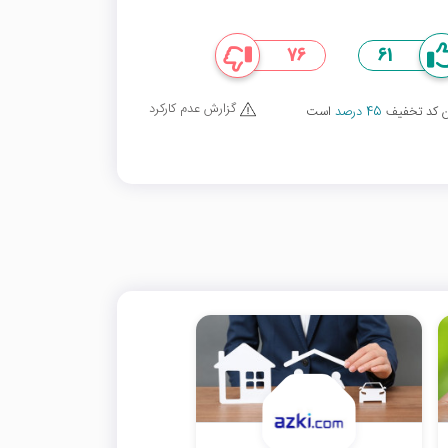
76
61
گزارش عدم کارکرد
ین کد تخفیف
45 درصد
است