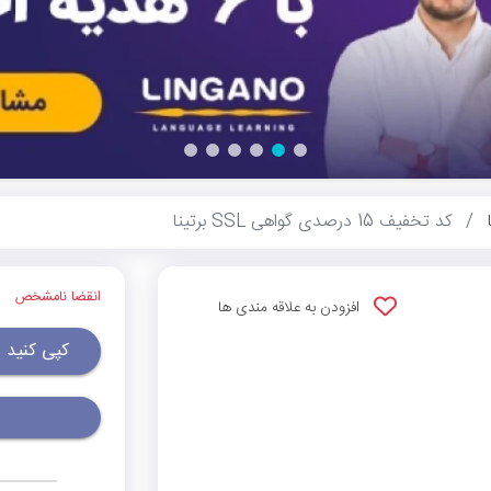
کد تخفیف 15 درصدی گواهی SSL برتینا
انقضا نامشخص
افزودن به علاقه مندی ها
کپی کنید