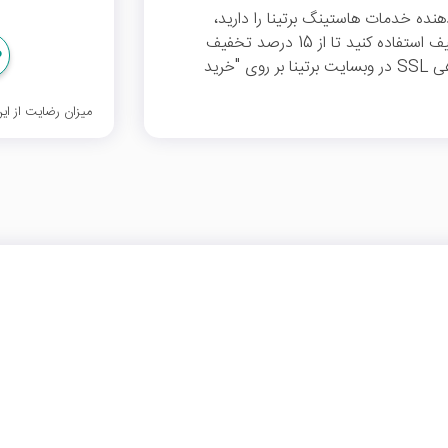
ه SSL از سامانه ارائه‌دهنده خدمات هاستینگ برتینا را دارید،
می‌توانید هنگام ثبت سفارش خود از این کد تخفیف استفاده کنید تا از 15 درصد تخفیف
بهره‌مند شوید. برای ورود به صفحه مربوط به گواهی SSL در وبسایت برتینا بر روی "خرید
میزان رضایت از ا