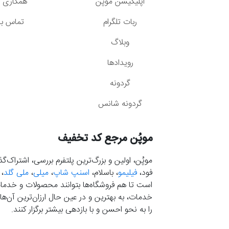
اپلیکیشن موپُن
همکاری با
ربات تلگرام
تماس با 
وبلاگ
رویدادها
گردونه
گردونه شانس
موپُن مرجع کد تخفیف
موپُن، اولین و بزرگ‌ترین پلتفرم بررسی، اشتراک‌
فود،
فیلیمو
، باسلام،
اسنپ شاپ
،
میلی
،
ملی گلد
،
است تا هم فروشگاه‌ها بتوانند محصولات و خدمات 
خدمات، به بهترین و در عین حال ارزان‌ترین آن‌ها 
را به نحو احسن و با بازدهی بیشتر برگزار کنند.