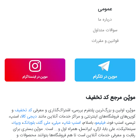
عمومی
درباره ما
سوالات متداول
قوانین و مقررات
موپُن مرجع کد تخفیف
موپُن، اولین و بزرگ‌ترین پلتفرم بررسی، اشتراک‌گذاری و معرفی
کد تخفیف
و
کوپن‌های فروشگاه‌های اینترنتی و مراکز خدمات آنلاین مانند
دیجی کالا
، اسنپ،
تپسی، اسنپ فود،
فیلیمو
، باسلام،
اسنپ شاپ
،
میلی
،
ملی گلد
،
بلوبانک
،
ویپاد
،
سینماتیکت، علی بابا، ازکی، ایرانسل، همراه اول و... است. موپُن بستری برای
رقابت و معرفی خدمات آنلاین است تا هم فروشگاه‌ها بتوانند محصولات و