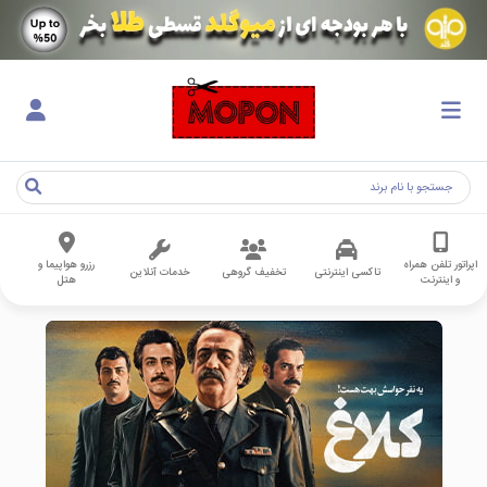
اپراتور تلفن همراه
رزرو هواپیما و
تاکسی اینترنتی
تخفیف گروهی
خدمات آنلاین
و اینترنت
هتل