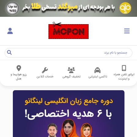
اپراتور تلفن همراه
رزرو هواپیما و
تاکسی اینترنتی
تخفیف گروهی
خدمات آنلاین
و اینترنت
هتل