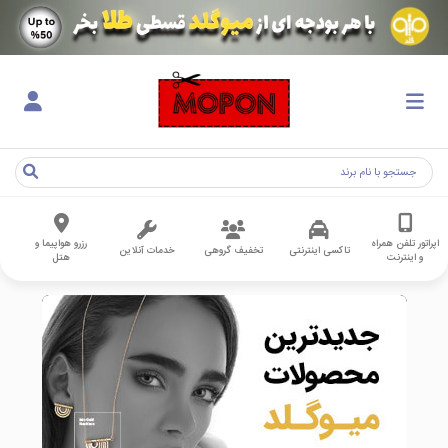
اپراتور تلفن همراه
رزرو هواپیما و
تاکسی اینترنتی
تخفیف گروهی
خدمات آنلاین
و اینترنت
هتل