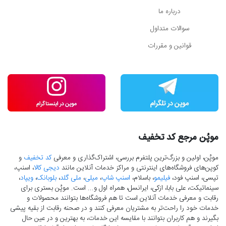
درباره ما
سوالات متداول
قوانین و مقررات
موپُن مرجع کد تخفیف
موپُن، اولین و بزرگ‌ترین پلتفرم بررسی، اشتراک‌گذاری و معرفی
کد تخفیف
و
کوپن‌های فروشگاه‌های اینترنتی و مراکز خدمات آنلاین مانند
دیجی کالا
، اسنپ،
تپسی، اسنپ فود،
فیلیمو
، باسلام،
اسنپ شاپ
،
میلی
،
ملی گلد
،
بلوبانک
،
ویپاد
،
سینماتیکت، علی بابا، ازکی، ایرانسل، همراه اول و... است. موپُن بستری برای
رقابت و معرفی خدمات آنلاین است تا هم فروشگاه‌ها بتوانند محصولات و
خدمات خود را راحت‌تر به مشتریان معرفی کنند و در صحنه رقابت از بقیه پیشی
بگیرند و هم کاربران بتوانند با مقایسه این خدمات، به بهترین و در عین حال