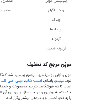
اپلیکیشن موپُن
همکاری با
ربات تلگرام
تماس با 
وبلاگ
رویدادها
گردونه
گردونه شانس
موپُن مرجع کد تخفیف
موپُن، اولین و بزرگ‌ترین پلتفرم بررسی، اشتراک‌
فود،
فیلیمو
، باسلام،
اسنپ شاپ
،
میلی
،
ملی گلد
،
است تا هم فروشگاه‌ها بتوانند محصولات و خدمات 
خدمات، به بهترین و در عین حال ارزان‌ترین آن‌ها 
را به نحو احسن و با بازدهی بیشتر برگزار کنند.