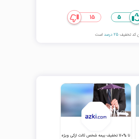
15
5
ین کد تخفیف
25 درصد
است
تا %70 تخفیف بیمه شخص ثالث ازکی ویژه