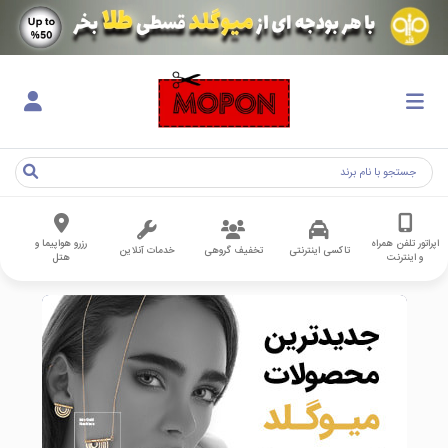
اپراتور تلفن همراه
رزرو هواپیما و
تاکسی اینترنتی
تخفیف گروهی
خدمات آنلاین
و اینترنت
هتل