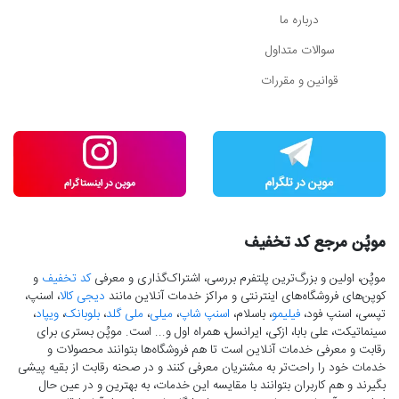
درباره ما
سوالات متداول
قوانین و مقررات
موپُن مرجع کد تخفیف
موپُن، اولین و بزرگ‌ترین پلتفرم بررسی، اشتراک‌گذاری و معرفی
کد تخفیف
و
کوپن‌های فروشگاه‌های اینترنتی و مراکز خدمات آنلاین مانند
دیجی کالا
، اسنپ،
تپسی، اسنپ فود،
فیلیمو
، باسلام،
اسنپ شاپ
،
میلی
،
ملی گلد
،
بلوبانک
،
ویپاد
،
سینماتیکت، علی بابا، ازکی، ایرانسل، همراه اول و... است. موپُن بستری برای
رقابت و معرفی خدمات آنلاین است تا هم فروشگاه‌ها بتوانند محصولات و
خدمات خود را راحت‌تر به مشتریان معرفی کنند و در صحنه رقابت از بقیه پیشی
بگیرند و هم کاربران بتوانند با مقایسه این خدمات، به بهترین و در عین حال