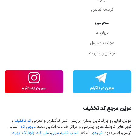
گردونه شانس
عمومی
درباره ما
سوالات متداول
قوانین و مقررات
موپُن مرجع کد تخفیف
موپُن، اولین و بزرگ‌ترین پلتفرم بررسی، اشتراک‌گذاری و معرفی
کد تخفیف
و
کوپن‌های فروشگاه‌های اینترنتی و مراکز خدمات آنلاین مانند
دیجی کالا
، اسنپ،
تپسی، اسنپ فود،
فیلیمو
، باسلام،
اسنپ شاپ
،
میلی
،
ملی گلد
،
بلوبانک
،
ویپاد
،