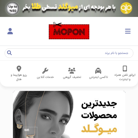
اپراتور تلفن همراه
رزرو هواپیما و
تاکسی اینترنتی
تخفیف گروهی
خدمات آنلاین
و اینترنت
هتل