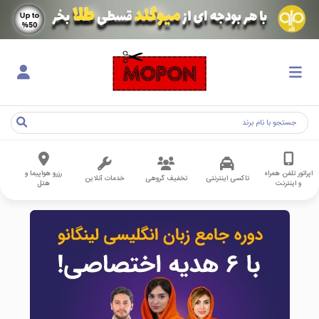
اپراتور تلفن همراه
رزرو هواپیما و
تاکسی اینترنتی
تخفیف گروهی
خدمات آنلاین
و اینترنت
هتل