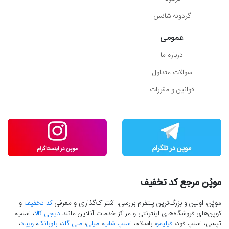
گردونه شانس
عمومی
درباره ما
سوالات متداول
قوانین و مقررات
موپُن مرجع کد تخفیف
موپُن، اولین و بزرگ‌ترین پلتفرم بررسی، اشتراک‌گذاری و معرفی
کد تخفیف
و
کوپن‌های فروشگاه‌های اینترنتی و مراکز خدمات آنلاین مانند
دیجی کالا
، اسنپ،
تپسی، اسنپ فود،
فیلیمو
، باسلام،
اسنپ شاپ
،
میلی
،
ملی گلد
،
بلوبانک
،
ویپاد
،