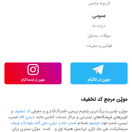
گردونه شانس
عمومی
درباره ما
سوالات متداول
قوانین و مقررات
موپُن مرجع کد تخفیف
موپُن، اولین و بزرگ‌ترین پلتفرم بررسی، اشتراک‌گذاری و معرفی
کد تخفیف
و
کوپن‌های فروشگاه‌های اینترنتی و مراکز خدمات آنلاین مانند
دیجی کالا
، اسنپ،
تپسی، اسنپ فود،
فیلیمو
، باسلام،
اسنپ شاپ
،
میلی
،
ملی گلد
،
بلوبانک
،
ویپاد
،
سینماتیکت، علی بابا، ازکی، ایرانسل، همراه اول و... است. موپُن بستری برای