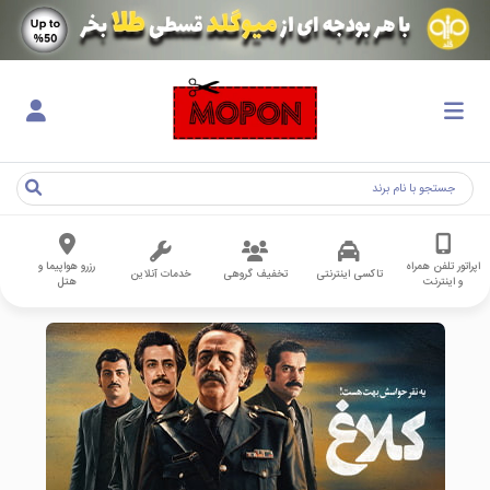
اپراتور تلفن همراه
رزرو هواپیما و
تاکسی اینترنتی
تخفیف گروهی
خدمات آنلاین
و اینترنت
هتل