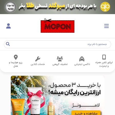
اپراتور تلفن همراه
رزرو هواپیما و
تاکسی اینترنتی
تخفیف گروهی
خدمات آنلاین
و اینترنت
هتل