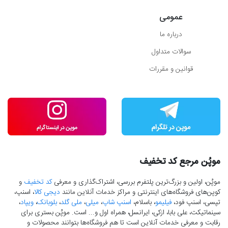
عمومی
درباره ما
سوالات متداول
قوانین و مقررات
موپُن مرجع کد تخفیف
موپُن، اولین و بزرگ‌ترین پلتفرم بررسی، اشتراک‌گذاری و معرفی
کد تخفیف
و
کوپن‌های فروشگاه‌های اینترنتی و مراکز خدمات آنلاین مانند
دیجی کالا
، اسنپ،
تپسی، اسنپ فود،
فیلیمو
، باسلام،
اسنپ شاپ
،
میلی
،
ملی گلد
،
بلوبانک
،
ویپاد
،
سینماتیکت، علی بابا، ازکی، ایرانسل، همراه اول و... است. موپُن بستری برای
رقابت و معرفی خدمات آنلاین است تا هم فروشگاه‌ها بتوانند محصولات و