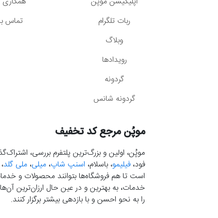
اپلیکیشن موپُن
همکاری با
ربات تلگرام
تماس با 
وبلاگ
رویدادها
گردونه
گردونه شانس
موپُن مرجع کد تخفیف
موپُن، اولین و بزرگ‌ترین پلتفرم بررسی، اشتراک‌
فود،
فیلیمو
، باسلام،
اسنپ شاپ
،
میلی
،
ملی گلد
،
است تا هم فروشگاه‌ها بتوانند محصولات و خدمات 
خدمات، به بهترین و در عین حال ارزان‌ترین آن‌ها 
را به نحو احسن و با بازدهی بیشتر برگزار کنند.