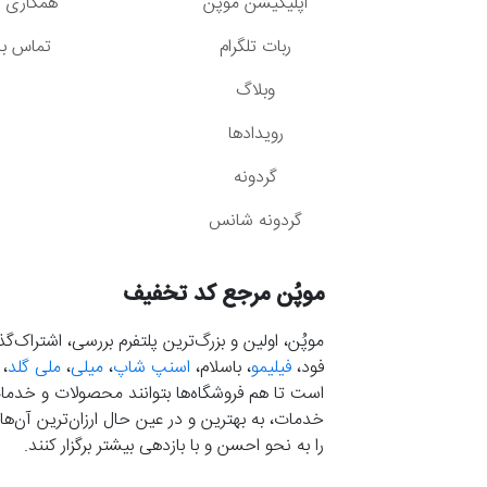
اپلیکیشن موپُن
همکاری با
ربات تلگرام
تماس با 
وبلاگ
رویدادها
گردونه
گردونه شانس
موپُن مرجع کد تخفیف
موپُن، اولین و بزرگ‌ترین پلتفرم بررسی، اشتراک‌
فود،
فیلیمو
، باسلام،
اسنپ شاپ
،
میلی
،
ملی گلد
،
است تا هم فروشگاه‌ها بتوانند محصولات و خدمات 
خدمات، به بهترین و در عین حال ارزان‌ترین آن‌ها 
را به نحو احسن و با بازدهی بیشتر برگزار کنند.