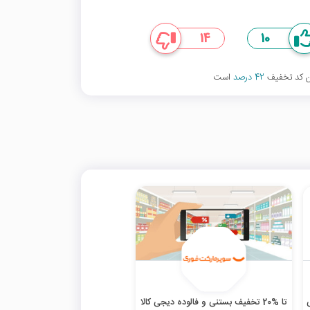
14
10
ین کد تخفیف
42 درصد
است
تا %20 تخفیف بستنی و فالوده دیجی کالا