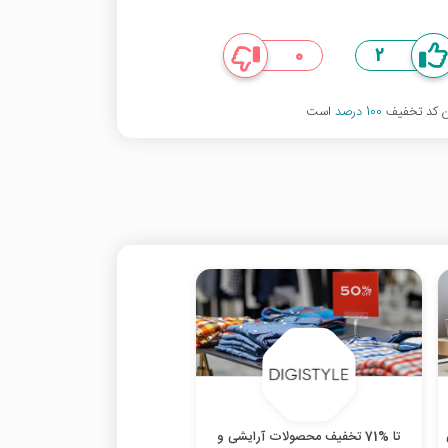
0
2
ین کد تخفیف
100 درصد
است
تا %71 تخفیف محصولات آرایشی و