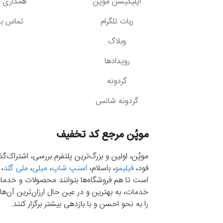
اپلیکیشن موپُن
همکاری با
ربات تلگرام
تماس با 
وبلاگ
رویدادها
گردونه
گردونه شانس
موپُن مرجع کد تخفیف
موپُن، اولین و بزرگ‌ترین پلتفرم بررسی، اشتراک‌
فود،
فیلیمو
، باسلام،
اسنپ شاپ
،
میلی
،
ملی گلد
،
است تا هم فروشگاه‌ها بتوانند محصولات و خدمات 
خدمات، به بهترین و در عین حال ارزان‌ترین آن‌ها 
را به نحو احسن و با بازدهی بیشتر برگزار کنند.