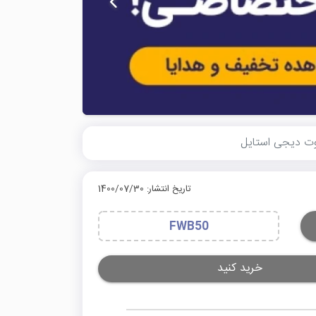
تاریخ انتشار: 1400/07/30
FWB50
خرید کنید