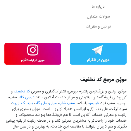
درباره ما
سوالات متداول
قوانین و مقررات
موپُن مرجع کد تخفیف
موپُن، اولین و بزرگ‌ترین پلتفرم بررسی، اشتراک‌گذاری و معرفی
کد تخفیف
و
کوپن‌های فروشگاه‌های اینترنتی و مراکز خدمات آنلاین مانند
دیجی کالا
، اسنپ،
تپسی، اسنپ فود،
فیلیمو
، باسلام،
اسنپ شاپ
،
میلی
،
ملی گلد
،
بلوبانک
،
ویپاد
،
سینماتیکت، علی بابا، ازکی، ایرانسل، همراه اول و... است. موپُن بستری برای
رقابت و معرفی خدمات آنلاین است تا هم فروشگاه‌ها بتوانند محصولات و
خدمات خود را راحت‌تر به مشتریان معرفی کنند و در صحنه رقابت از بقیه پیشی
بگیرند و هم کاربران بتوانند با مقایسه این خدمات، به بهترین و در عین حال