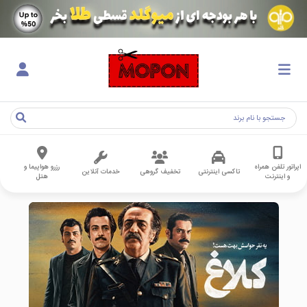
اپراتور تلفن همراه
رزرو هواپیما و
تاکسی اینترنتی
تخفیف گروهی
خدمات آنلاین
و اینترنت
هتل