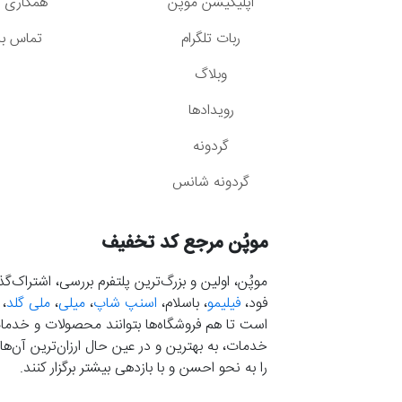
اپلیکیشن موپُن
همکاری با
ربات تلگرام
تماس با 
وبلاگ
رویدادها
گردونه
گردونه شانس
موپُن مرجع کد تخفیف
موپُن، اولین و بزرگ‌ترین پلتفرم بررسی، اشتراک‌
فود،
فیلیمو
، باسلام،
اسنپ شاپ
،
میلی
،
ملی گلد
،
است تا هم فروشگاه‌ها بتوانند محصولات و خدمات 
خدمات، به بهترین و در عین حال ارزان‌ترین آن‌ها 
را به نحو احسن و با بازدهی بیشتر برگزار کنند.