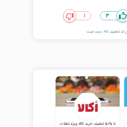
1
3
ین کد تخفیف
75 درصد
است
تا %50 تخفیف خرید اکالا ویژه تنقلات