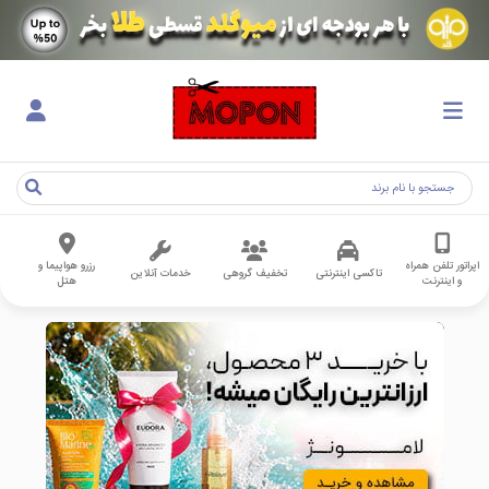
اپراتور تلفن همراه
رزرو هواپیما و
تاکسی اینترنتی
تخفیف گروهی
خدمات آنلاین
و اینترنت
هتل