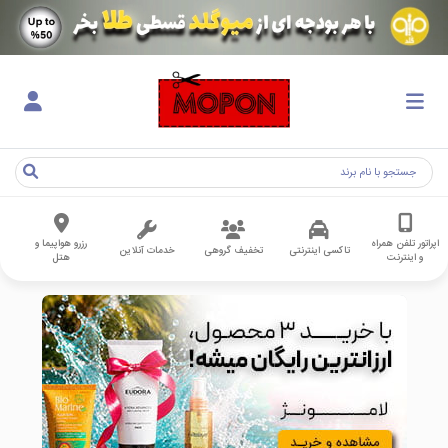
اپراتور تلفن همراه
رزرو هواپیما و
تاکسی اینترنتی
تخفیف گروهی
خدمات آنلاین
و اینترنت
هتل