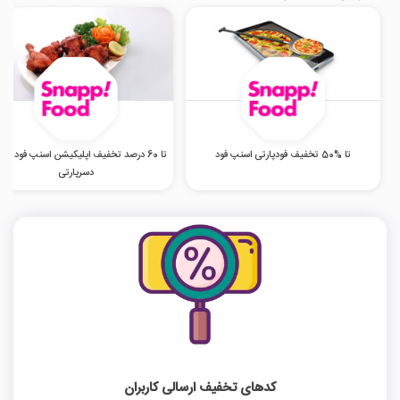
تا %50 تخفیف فودپارتی اسنپ فود
تا 60 درصد تخفیف اپلیکیشن اسنپ فود در 
دسرپارتی
کدهای تخفیف ارسالی کاربران