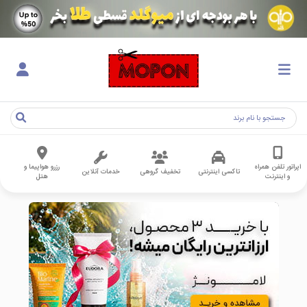
اپراتور تلفن همراه
رزرو هواپیما و
تاکسی اینترنتی
تخفیف گروهی
خدمات آنلاین
و اینترنت
هتل