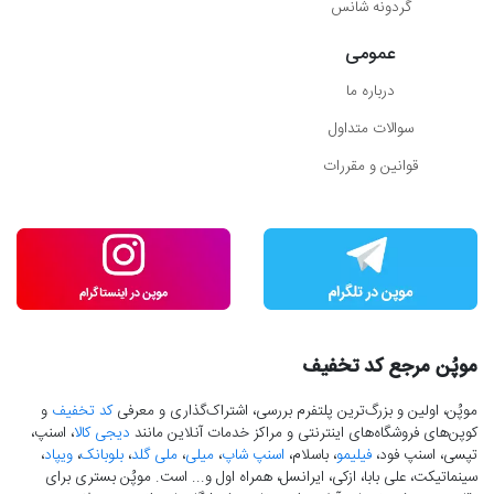
گردونه شانس
عمومی
درباره ما
سوالات متداول
قوانین و مقررات
موپُن مرجع کد تخفیف
موپُن، اولین و بزرگ‌ترین پلتفرم بررسی، اشتراک‌گذاری و معرفی
کد تخفیف
و
کوپن‌های فروشگاه‌های اینترنتی و مراکز خدمات آنلاین مانند
دیجی کالا
، اسنپ،
تپسی، اسنپ فود،
فیلیمو
، باسلام،
اسنپ شاپ
،
میلی
،
ملی گلد
،
بلوبانک
،
ویپاد
،
سینماتیکت، علی بابا، ازکی، ایرانسل، همراه اول و... است. موپُن بستری برای