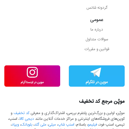
گردونه شانس
عمومی
درباره ما
سوالات متداول
قوانین و مقررات
موپُن مرجع کد تخفیف
موپُن، اولین و بزرگ‌ترین پلتفرم بررسی، اشتراک‌گذاری و معرفی
کد تخفیف
و
کوپن‌های فروشگاه‌های اینترنتی و مراکز خدمات آنلاین مانند
دیجی کالا
، اسنپ،
تپسی، اسنپ فود،
فیلیمو
، باسلام،
اسنپ شاپ
،
میلی
،
ملی گلد
،
بلوبانک
،
ویپاد
،