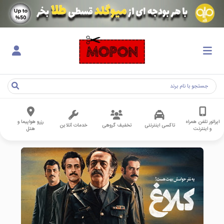
اپراتور تلفن همراه
رزرو هواپیما و
تاکسی اینترنتی
تخفیف گروهی
خدمات آنلاین
و اینترنت
هتل