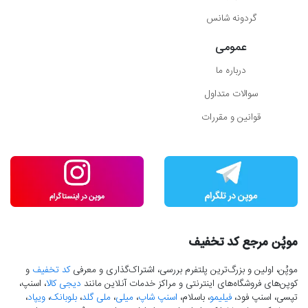
گردونه شانس
عمومی
درباره ما
سوالات متداول
قوانین و مقررات
موپُن مرجع کد تخفیف
موپُن، اولین و بزرگ‌ترین پلتفرم بررسی، اشتراک‌گذاری و معرفی
کد تخفیف
و
کوپن‌های فروشگاه‌های اینترنتی و مراکز خدمات آنلاین مانند
دیجی کالا
، اسنپ،
تپسی، اسنپ فود،
فیلیمو
، باسلام،
اسنپ شاپ
،
میلی
،
ملی گلد
،
بلوبانک
،
ویپاد
،