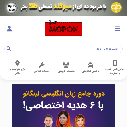
اپراتور تلفن همراه
رزرو هواپیما و
تاکسی اینترنتی
تخفیف گروهی
خدمات آنلاین
و اینترنت
هتل