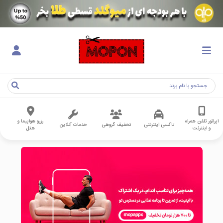
اپراتور تلفن همراه
رزرو هواپیما و
تاکسی اینترنتی
تخفیف گروهی
خدمات آنلاین
و اینترنت
هتل