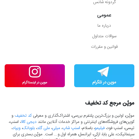
گردونه شانس
عمومی
درباره ما
سوالات متداول
قوانین و مقررات
موپُن مرجع کد تخفیف
موپُن، اولین و بزرگ‌ترین پلتفرم بررسی، اشتراک‌گذاری و معرفی
کد تخفیف
و
کوپن‌های فروشگاه‌های اینترنتی و مراکز خدمات آنلاین مانند
دیجی کالا
، اسنپ،
تپسی، اسنپ فود،
فیلیمو
، باسلام،
اسنپ شاپ
،
میلی
،
ملی گلد
،
بلوبانک
،
ویپاد
،
سینماتیکت، علی بابا، ازکی، ایرانسل، همراه اول و... است. موپُن بستری برای