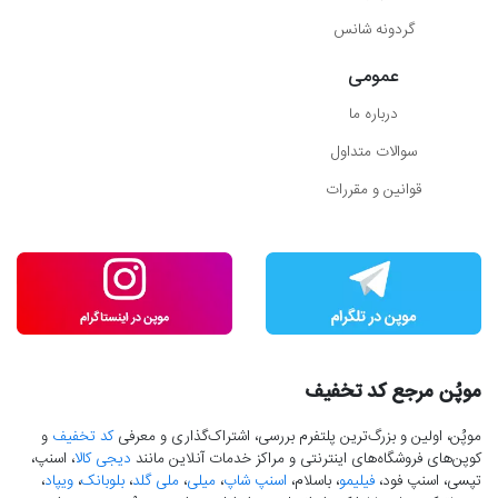
گردونه شانس
عمومی
درباره ما
سوالات متداول
قوانین و مقررات
موپُن مرجع کد تخفیف
موپُن، اولین و بزرگ‌ترین پلتفرم بررسی، اشتراک‌گذاری و معرفی
کد تخفیف
و
کوپن‌های فروشگاه‌های اینترنتی و مراکز خدمات آنلاین مانند
دیجی کالا
، اسنپ،
تپسی، اسنپ فود،
فیلیمو
، باسلام،
اسنپ شاپ
،
میلی
،
ملی گلد
،
بلوبانک
،
ویپاد
،