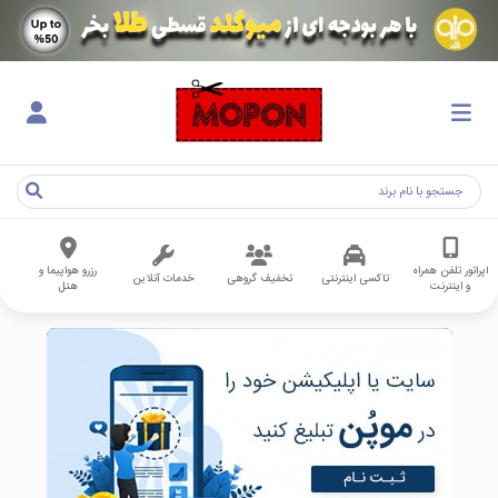
اپراتور تلفن همراه
رزرو هواپیما و
تاکسی اینترنتی
تخفیف گروهی
خدمات آنلاین
و اینترنت
هتل