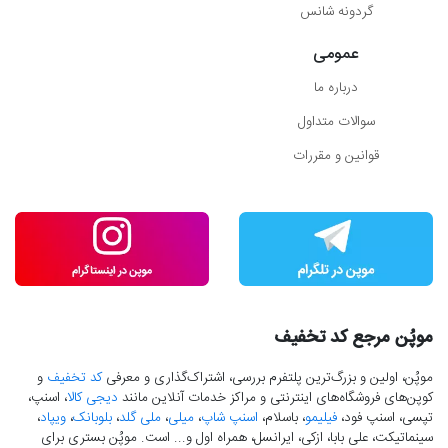
گردونه شانس
عمومی
درباره ما
سوالات متداول
قوانین و مقررات
موپُن مرجع کد تخفیف
موپُن، اولین و بزرگ‌ترین پلتفرم بررسی، اشتراک‌گذاری و معرفی
کد تخفیف
و
کوپن‌های فروشگاه‌های اینترنتی و مراکز خدمات آنلاین مانند
دیجی کالا
، اسنپ،
تپسی، اسنپ فود،
فیلیمو
، باسلام،
اسنپ شاپ
،
میلی
،
ملی گلد
،
بلوبانک
،
ویپاد
،
سینماتیکت، علی بابا، ازکی، ایرانسل، همراه اول و... است. موپُن بستری برای