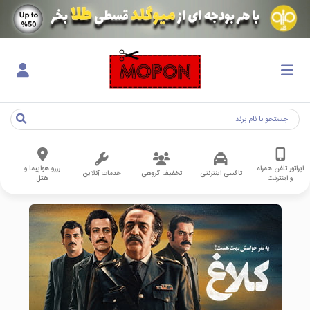
اپراتور تلفن همراه
رزرو هواپیما و
تاکسی اینترنتی
تخفیف گروهی
خدمات آنلاین
و اینترنت
هتل