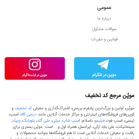
عمومی
درباره ما
سوالات متداول
قوانین و مقررات
موپُن مرجع کد تخفیف
موپُن، اولین و بزرگ‌ترین پلتفرم بررسی، اشتراک‌گذاری و معرفی
کد تخفیف
و
کوپن‌های فروشگاه‌های اینترنتی و مراکز خدمات آنلاین مانند
دیجی کالا
، اسنپ،
تپسی، اسنپ فود،
فیلیمو
، باسلام،
اسنپ شاپ
،
میلی
،
ملی گلد
،
بلوبانک
،
ویپاد
،
سینماتیکت، علی بابا، ازکی، ایرانسل، همراه اول و... است. موپُن بستری برای
رقابت و معرفی خدمات آنلاین است تا هم فروشگاه‌ها بتوانند محصولات و