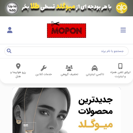
اپراتور تلفن همراه
رزرو هواپیما و
تاکسی اینترنتی
تخفیف گروهی
خدمات آنلاین
و اینترنت
هتل