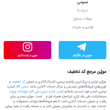
عمومی
درباره ما
سوالات متداول
قوانین و مقررات
موپُن مرجع کد تخفیف
موپُن، اولین و بزرگ‌ترین پلتفرم بررسی، اشتراک‌گذاری و معرفی
کد تخفیف
و
کوپن‌های فروشگاه‌های اینترنتی و مراکز خدمات آنلاین مانند
دیجی کالا
، اسنپ،
تپسی، اسنپ فود،
فیلیمو
، باسلام،
اسنپ شاپ
،
میلی
،
ملی گلد
،
بلوبانک
،
ویپاد
،
سینماتیکت، علی بابا، ازکی، ایرانسل، همراه اول و... است. موپُن بستری برای
رقابت و معرفی خدمات آنلاین است تا هم فروشگاه‌ها بتوانند محصولات و
خدمات خود را راحت‌تر به مشتریان معرفی کنند و در صحنه رقابت از بقیه پیشی