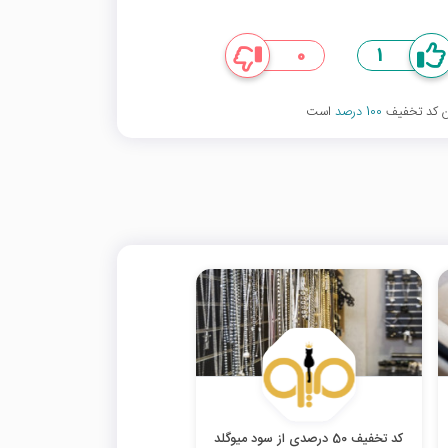
0
1
ین کد تخفیف
100 درصد
است
کد تخفیف 50 درصدی از سود میوگلد