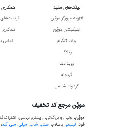
لینک‌های مفید
همکاری ب
افزونه مرورگر موپُن
فرصت‌های 
اپلیکیشن موپُن
همکاری با
ربات تلگرام
تماس با 
وبلاگ
رویدادها
گردونه
گردونه شانس
موپُن مرجع کد تخفیف
موپُن، اولین و بزرگ‌ترین پلتفرم بررسی، اشتراک‌
فود،
فیلیمو
، باسلام،
اسنپ شاپ
،
میلی
،
ملی گلد
،