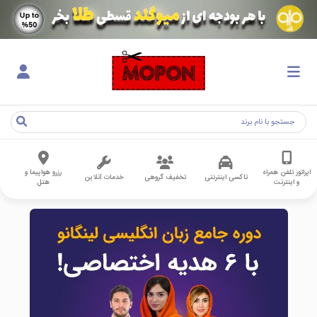
اپراتور تلفن همراه
رزرو هواپیما و
تاکسی اینترنتی
تخفیف گروهی
خدمات آنلاین
و اینترنت
هتل