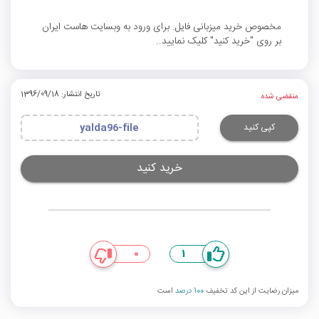
مخصوص خرید میزبانی فایل. برای ورود به وبسایت هاست ایران
بر روی "خرید کنید" کلیک نمایید..
تاریخ انتشار: 1396/09/18
منقضی شده
کپی کنید
yalda96-file
خرید کنید
0
1
میزان رضایت از این کد تخفیف
100 درصد
است