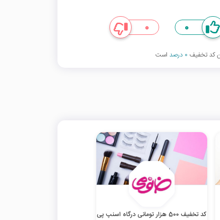
0
0
ین کد تخفیف
0 درصد
است
کد تخفیف 500 هزار تومانی درگاه اسنپ پی