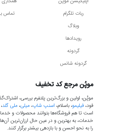
اپلیکیشن موپُن
همکاری با
ربات تلگرام
تماس با 
وبلاگ
رویدادها
گردونه
گردونه شانس
موپُن مرجع کد تخفیف
موپُن، اولین و بزرگ‌ترین پلتفرم بررسی، اشتراک‌
فود،
فیلیمو
، باسلام،
اسنپ شاپ
،
میلی
،
ملی گلد
،
است تا هم فروشگاه‌ها بتوانند محصولات و خدمات 
خدمات، به بهترین و در عین حال ارزان‌ترین آن‌ها 
را به نحو احسن و با بازدهی بیشتر برگزار کنند.