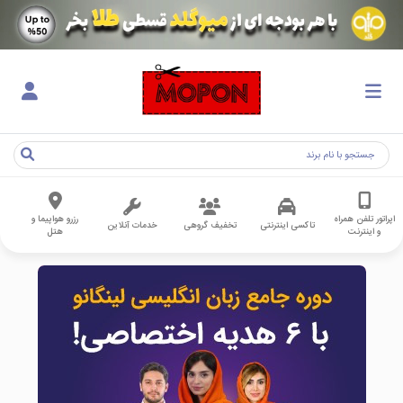
اپراتور تلفن همراه
رزرو هواپیما و
تاکسی اینترنتی
تخفیف گروهی
خدمات آنلاین
و اینترنت
هتل