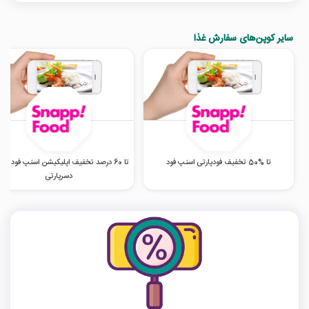
سایر کوپن‌های سفارش غذا
تا %50 تخفیف فودپارتی اسنپ فود
تا 60 درصد تخفیف اپلیکیشن اسنپ فود در 
دسرپارتی