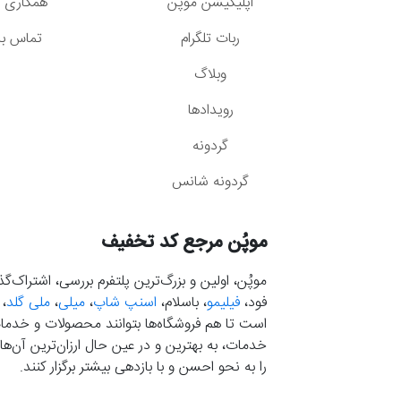
اپلیکیشن موپُن
همکاری با
ربات تلگرام
تماس با 
وبلاگ
رویدادها
گردونه
گردونه شانس
موپُن مرجع کد تخفیف
موپُن، اولین و بزرگ‌ترین پلتفرم بررسی، اشتراک‌
فود،
فیلیمو
، باسلام،
اسنپ شاپ
،
میلی
،
ملی گلد
،
است تا هم فروشگاه‌ها بتوانند محصولات و خدمات 
خدمات، به بهترین و در عین حال ارزان‌ترین آن‌ها 
را به نحو احسن و با بازدهی بیشتر برگزار کنند.