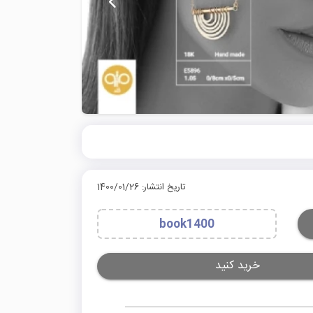
تاریخ انتشار: 1400/01/26
book1400
خرید کنید