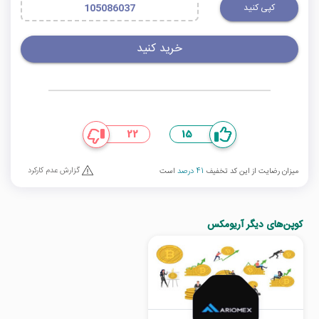
کپی کنید
105086037
خرید کنید
22
15
گزارش عدم کارکرد
میزان رضایت از این کد تخفیف
41 درصد
است
کوپن‌های دیگر آریومکس