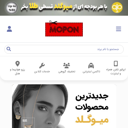
اپراتور تلفن همراه
رزرو هواپیما و
تاکسی اینترنتی
تخفیف گروهی
خدمات آنلاین
و اینترنت
هتل