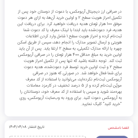
در صرافی ارز دیجیتال آریومکس، با دعوت از دوستان خود پس از
تکمیل احراز هویت سطح 2 و اولین خرید آن‌ها، به ازای هر دعوت
موفق 100 هزار تومان هدیه دریافت خواهید کرد. برای دریافت این
هدیه، فرد دعوت‌شده باید ابتدا با لینک معرف یا کد دعوت شما
ثبت‌نام کرده و احراز هویت سطح 1 شامل وارد کردن اطلاعات
هویتی و ارسال تصویر مدارک را انجام دهد، سپس از طریق اسکن
چهره یا ارائه مدارک تکمیلی، به سطح 2 ارتقا یابد. پس از آن باید
اولین خرید به مبلغ حداقل 400 هزار تومان را در صرافی آریومکس
ثبت کند. توجه داشته باشید که تنها پس از تکمیل احراز هویت
سطح 2 و ثبت اولین خرید توسط فرد دعوت‌شده، هدیه دعوت
برای شما فعال خواهد شد. در صورتی که هنوز در صرافی
آریومکس ثبت‌نام نکرده‌اید، می‌توانید با استفاده از کد معرف
موپُن ثبت‌نام کرده و از 5 درصد تخفیف در کارمزد معاملات
بهره‌مند شوید و سپس با استفاده از کد معرف خود، دوستانتان را
به آریومکس دعوت کنید. برای ورود به وب‌سایت آریومکس، روی
"خرید کنید" کلیک نمایید.
تاریخ انتشار: 1404/04/08
انقضا نامشخص