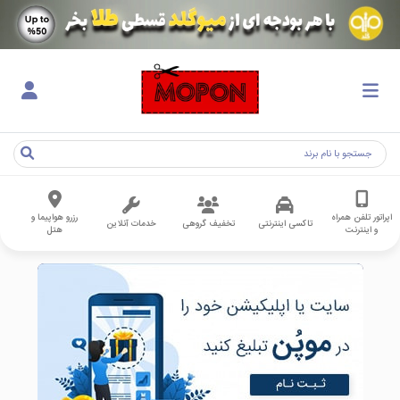
اپراتور تلفن همراه
رزرو هواپیما و
تاکسی اینترنتی
تخفیف گروهی
خدمات آنلاین
و اینترنت
هتل