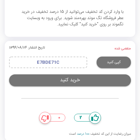
با وارد کردن کد تخفیف می‌توانید از 15 درصد تخفیف در خرید
عطر فروشگاه تگ موند بهره‌مند شوید. برای ورود به وبسایت
تگموند بر روی "خرید کنید" کلیک نمایید.
تاریخ انتشار: 1396/08/26
منقضی شده
کپی کنید
E7BDE71C
خرید کنید
0
2
میزان رضایت از این کد تخفیف
100 درصد
است