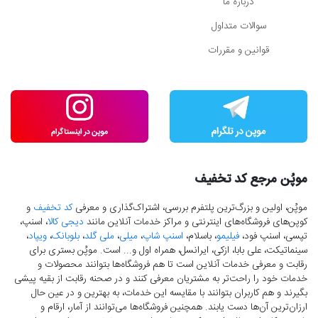
درباره ما
سوالات متداول
قوانین و مقررات
موپُن مرجع کد تخفیف
موپُن، اولین و بزرگ‌ترین پلتفرم بررسی، اشتراک‌گذاری و معرفی
کد تخفیف
و
کوپن‌های فروشگاه‌های اینترنتی و مراکز خدمات آنلاین مانند
دیجی کالا
، اسنپ،
تپسی، اسنپ فود،
فیلیمو
، باسلام،
اسنپ شاپ
،
میلی
،
ملی گلد
،
بلوبانک
،
ویپاد
،
سینماتیکت، علی بابا، ازکی، ایرانسل، همراه اول و... است. موپُن بستری برای
رقابت و معرفی خدمات آنلاین است تا هم فروشگاه‌ها بتوانند محصولات و
خدمات خود را راحت‌تر به مشتریان معرفی کنند و در صحنه رقابت از بقیه پیشی
بگیرند و هم کاربران بتوانند با مقایسه این خدمات، به بهترین و در عین حال
ارزان‌ترین آن‌ها دست‌ یابند. همچنین فروشگاه‌ها می‌توانند از آمار، ارقام و