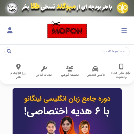
اپراتور تلفن همراه
رزرو هواپیما و
تاکسی اینترنتی
تخفیف گروهی
خدمات آنلاین
و اینترنت
هتل