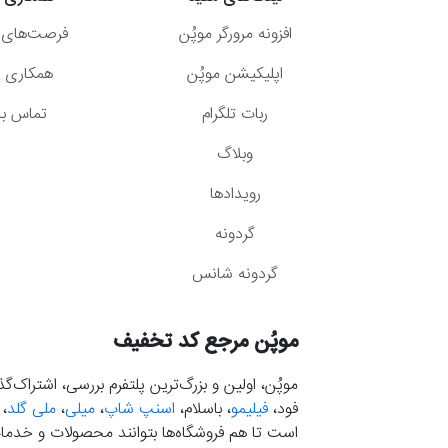
افزونه مرورگر موپُن
فرصت‌های 
اپلیکیشن موپُن
همکاری با
ربات تلگرام
تماس با 
وبلاگ
رویدادها
گردونه
گردونه شانس
موپُن مرجع کد تخفیف
موپُن، اولین و بزرگ‌ترین پلتفرم بررسی، اشتراک‌
فود،
فیلیمو
، باسلام،
اسنپ شاپ
،
میلی
،
ملی گلد
،
است تا هم فروشگاه‌ها بتوانند محصولات و خدمات 