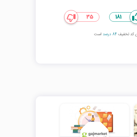
35
181
ین کد تخفیف
84 درصد
است