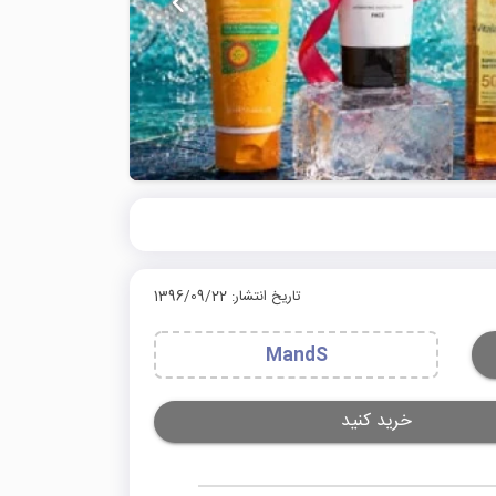
تاریخ انتشار: 1396/09/22
⁣MandS
خرید کنید