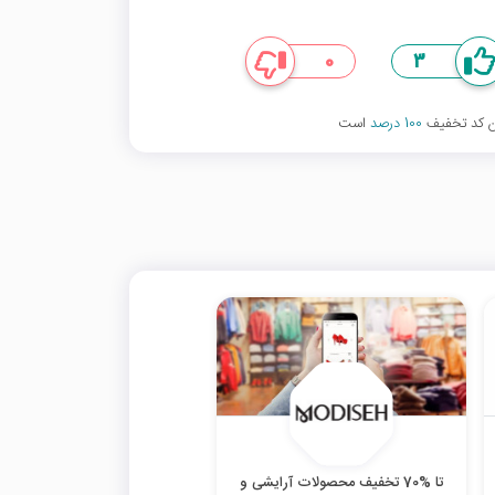
0
3
ین کد تخفیف
100 درصد
است
تا %70 تخفیف محصولات آرایشی و