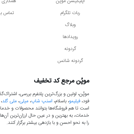
اپلیکیشن موپُن
همکاری با
ربات تلگرام
تماس با 
وبلاگ
رویدادها
گردونه
گردونه شانس
موپُن مرجع کد تخفیف
موپُن، اولین و بزرگ‌ترین پلتفرم بررسی، اشتراک‌
فود،
فیلیمو
، باسلام،
اسنپ شاپ
،
میلی
،
ملی گلد
،
است تا هم فروشگاه‌ها بتوانند محصولات و خدمات 
خدمات، به بهترین و در عین حال ارزان‌ترین آن‌ها 
را به نحو احسن و با بازدهی بیشتر برگزار کنند.