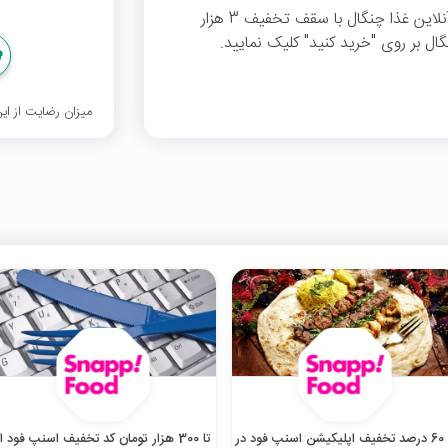
با وارد کردن کد تخفیف از %20 تخفیف سفارش آنلاین غذا چنگال با سقف تخفیف 3 هزار
گال بر روی "خرید کنید" کلیک نمایید.
میزان رضایت از ا
تا 60 درصد تخفیف اپلیکیشن اسنپ فود در
تا 300 هزار تومان کد تخفیف اسنپ فود از