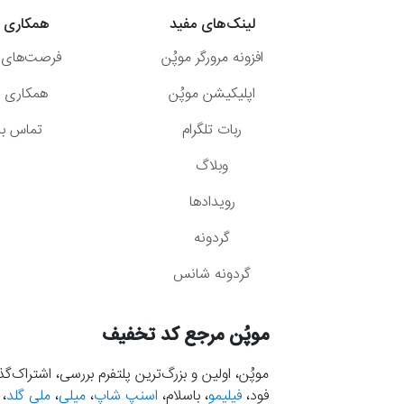
لینک‌های مفید
همکاری ب
افزونه مرورگر موپُن
فرصت‌های 
اپلیکیشن موپُن
همکاری با
ربات تلگرام
تماس با 
وبلاگ
رویدادها
گردونه
گردونه شانس
موپُن مرجع کد تخفیف
موپُن، اولین و بزرگ‌ترین پلتفرم بررسی، اشتراک‌
فود،
فیلیمو
، باسلام،
اسنپ شاپ
،
میلی
،
ملی گلد
،