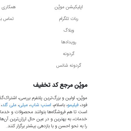
اپلیکیشن موپُن
همکاری با
ربات تلگرام
تماس با 
وبلاگ
رویدادها
گردونه
گردونه شانس
موپُن مرجع کد تخفیف
موپُن، اولین و بزرگ‌ترین پلتفرم بررسی، اشتراک‌
فود،
فیلیمو
، باسلام،
اسنپ شاپ
،
میلی
،
ملی گلد
،
است تا هم فروشگاه‌ها بتوانند محصولات و خدمات 
خدمات، به بهترین و در عین حال ارزان‌ترین آن‌ها 
را به نحو احسن و با بازدهی بیشتر برگزار کنند.