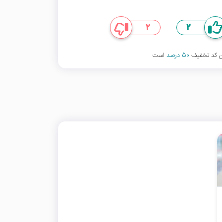
2
2
ین کد تخفیف
50 درصد
است