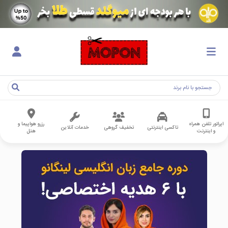
اپراتور تلفن همراه
رزرو هواپیما و
تاکسی اینترنتی
تخفیف گروهی
خدمات آنلاین
و اینترنت
هتل