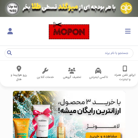
اپراتور تلفن همراه
رزرو هواپیما و
تاکسی اینترنتی
تخفیف گروهی
خدمات آنلاین
و اینترنت
هتل