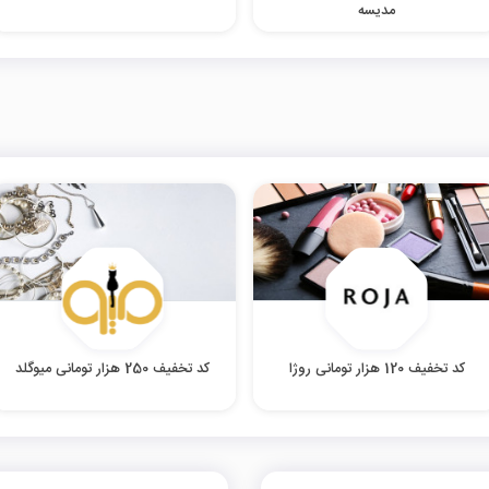
مدیسه
کد تخفیف 120 هزار تومانی روژا
کد تخفیف 250 هزار تومانی میوگلد