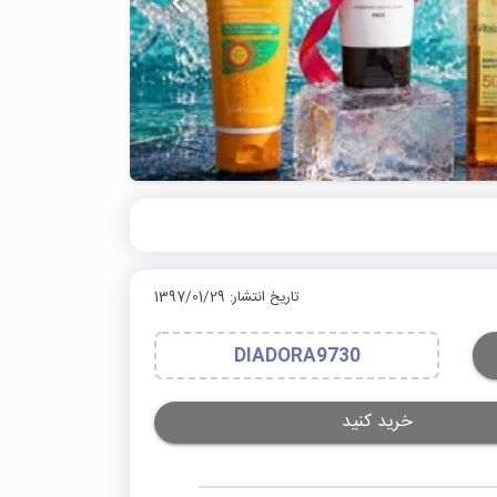
تاریخ انتشار: 1397/01/29
⁣⁣DIADORA9730
خرید کنید