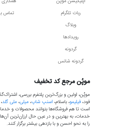
اپلیکیشن موپُن
همکاری با
ربات تلگرام
تماس با 
وبلاگ
رویدادها
گردونه
گردونه شانس
موپُن مرجع کد تخفیف
موپُن، اولین و بزرگ‌ترین پلتفرم بررسی، اشتراک‌
فود،
فیلیمو
، باسلام،
اسنپ شاپ
،
میلی
،
ملی گلد
،
است تا هم فروشگاه‌ها بتوانند محصولات و خدمات 
خدمات، به بهترین و در عین حال ارزان‌ترین آن‌ها 
را به نحو احسن و با بازدهی بیشتر برگزار کنند.