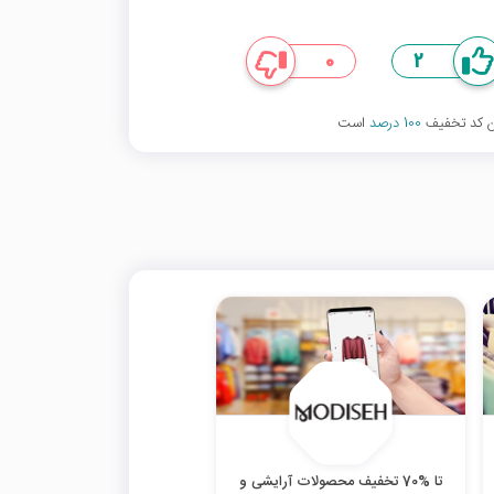
0
2
ین کد تخفیف
100 درصد
است
تا %70 تخفیف محصولات آرایشی و