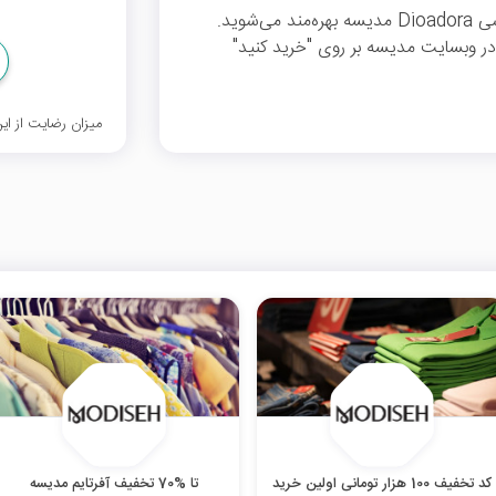
با وارد کردن کد تخفیف از %30 تخفیف برند ورزشی ⁣Dioadora مدیسه بهره‌مند می‌شوید.
ای مشاهده محصولات برند ورزشی Dioadora در وبسایت مدیسه بر روی "خرید کنید"
میزان رضایت از ا
کد تخفیف 100 هزار تومانی اولین خرید
تا %70 تخفیف آفرتایم مدیسه