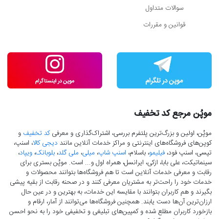
سوالات متداول
قوانین و مقررات
موپُن مرجع کد تخفیف
موپُن، اولین و بزرگ‌ترین پلتفرم بررسی، اشتراک‌گذاری و معرفی
کد تخفیف
و
کوپن‌های فروشگاه‌های اینترنتی و مراکز خدمات آنلاین مانند
دیجی کالا
، اسنپ،
تپسی، اسنپ فود،
فیلیمو
، باسلام،
اسنپ شاپ
،
میلی
،
ملی گلد
،
بلوبانک
،
ویپاد
،
سینماتیکت، علی بابا، ازکی، ایرانسل، همراه اول و... است. موپُن بستری برای
رقابت و معرفی خدمات آنلاین است تا هم فروشگاه‌ها بتوانند محصولات و
خدمات خود را راحت‌تر به مشتریان معرفی کنند و در صحنه رقابت از بقیه پیشی
بگیرند و هم کاربران بتوانند با مقایسه این خدمات، به بهترین و در عین حال
ارزان‌ترین آن‌ها دست‌ یابند. همچنین فروشگاه‌ها می‌توانند از آمار، ارقام و
بازخورد کاربران مطلع شده و کمپین‌های تبلیغی و تخفیفی خود را به نحو احسن