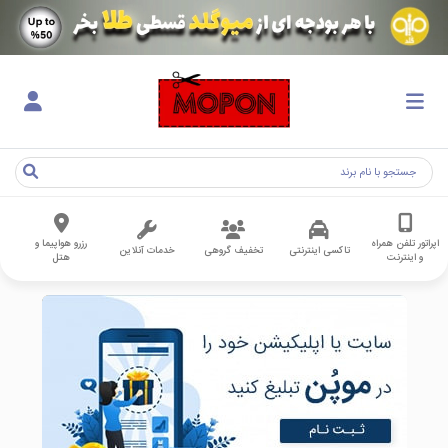
اپراتور تلفن همراه
رزرو هواپیما و
تاکسی اینترنتی
تخفیف گروهی
خدمات آنلاین
و اینترنت
هتل