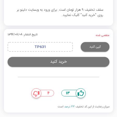
سقف تخفیف 9 هزار تومان است. برای ورود به وبسایت دلینو بر
روی "خرید کنید" کلیک نمایید.
تاریخ انتشار: 1396/08/08
منقضی شده
کپی کنید
TP631
خرید کنید
4
13
میزان رضایت از این کد تخفیف
77 درصد
است