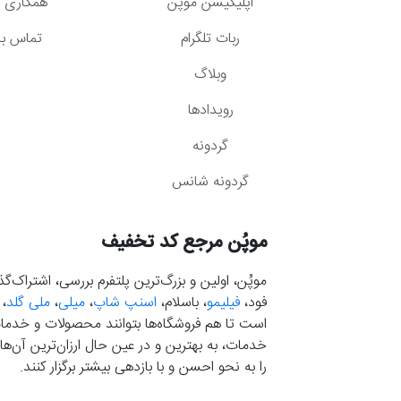
اپلیکیشن موپُن
همکاری با
ربات تلگرام
تماس با 
وبلاگ
رویدادها
گردونه
گردونه شانس
موپُن مرجع کد تخفیف
موپُن، اولین و بزرگ‌ترین پلتفرم بررسی، اشتراک‌
فود،
فیلیمو
، باسلام،
اسنپ شاپ
،
میلی
،
ملی گلد
،
است تا هم فروشگاه‌ها بتوانند محصولات و خدمات 
خدمات، به بهترین و در عین حال ارزان‌ترین آن‌ها 
را به نحو احسن و با بازدهی بیشتر برگزار کنند.