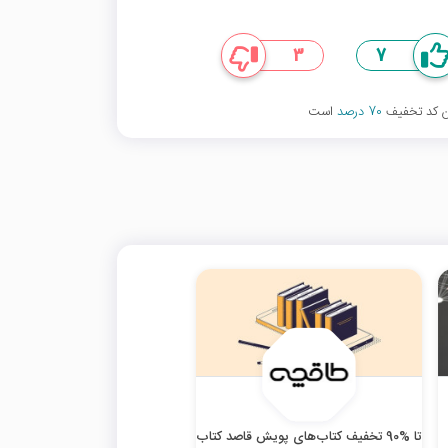
3
7
ین کد تخفیف
70 درصد
است
تا %90 تخفیف کتاب‌های پویش قاصد کتاب