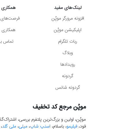
لینک‌های مفید
همکاری ب
افزونه مرورگر موپُن
فرصت‌های 
اپلیکیشن موپُن
همکاری با
ربات تلگرام
تماس با 
وبلاگ
رویدادها
گردونه
گردونه شانس
موپُن مرجع کد تخفیف
موپُن، اولین و بزرگ‌ترین پلتفرم بررسی، اشتراک‌
فود،
فیلیمو
، باسلام،
اسنپ شاپ
،
میلی
،
ملی گلد
،