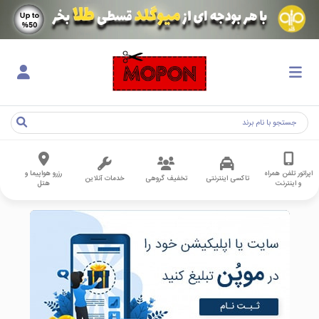
اپراتور تلفن همراه
رزرو هواپیما و
تاکسی اینترنتی
تخفیف گروهی
خدمات آنلاین
و اینترنت
هتل