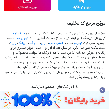
موپُن مرجع کد تخفیف
موپُن، اولین و بزرگ‌ترین پلتفرم بررسی، اشتراک‌گذاری و معرفی
کد تخفیف
و
کوپن‌های فروشگاه‌های اینترنتی و مراکز خدمات آنلاین مانند
دیجی کالا
، اسنپ،
تپسی، اسنپ فود،
فیلیمو
، باسلام،
اسنپ شاپ
،
میلی
،
ملی گلد
،
بلوبانک
،
ویپاد
،
سینماتیکت، علی بابا، ازکی، ایرانسل، همراه اول و... است. موپُن بستری برای
رقابت و معرفی خدمات آنلاین است تا هم فروشگاه‌ها بتوانند محصولات و
خدمات خود را راحت‌تر به مشتریان معرفی کنند و در صحنه رقابت از بقیه پیشی
بگیرند و هم کاربران بتوانند با مقایسه این خدمات، به بهترین و در عین حال
ارزان‌ترین آن‌ها دست‌ یابند. همچنین فروشگاه‌ها می‌توانند از آمار، ارقام و
بازخورد کاربران مطلع شده و کمپین‌های تبلیغی و تخفیفی خود را به نحو احسن
و با بازدهی بیشتر برگزار کنند.
ما را در شبکه‌های اجتماعی دنبال کنید.
×
تمامی حقوق برای موپُن محفوظ است.