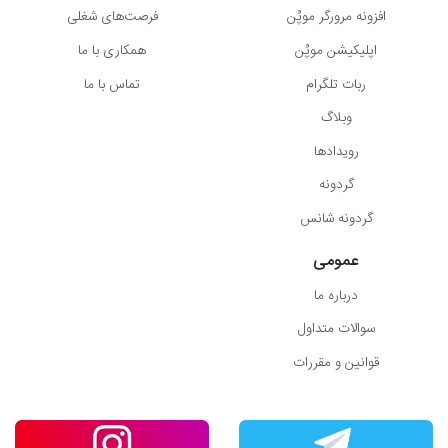
افزونه مرورگر موپُن
فرصت‌های شغلی
اپلیکیشن موپُن
همکاری با ما
ربات تلگرام
تماس با ما
وبلاگ
رویدادها
گردونه
گردونه شانس
عمومی
درباره ما
سوالات متداول
قوانین و مقررات