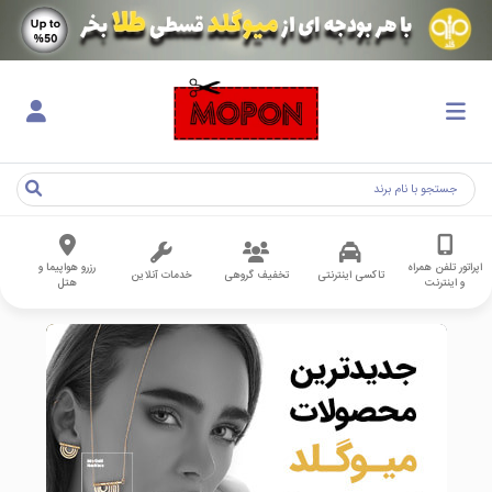
اپراتور تلفن همراه
رزرو هواپیما و
تاکسی اینترنتی
تخفیف گروهی
خدمات آنلاین
و اینترنت
هتل