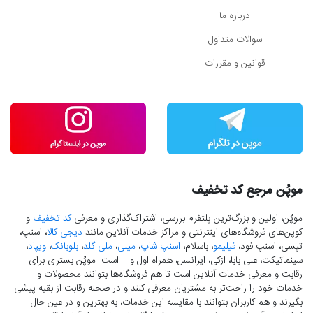
درباره ما
سوالات متداول
قوانین و مقررات
موپُن مرجع کد تخفیف
موپُن، اولین و بزرگ‌ترین پلتفرم بررسی، اشتراک‌گذاری و معرفی
کد تخفیف
و
کوپن‌های فروشگاه‌های اینترنتی و مراکز خدمات آنلاین مانند
دیجی کالا
، اسنپ،
تپسی، اسنپ فود،
فیلیمو
، باسلام،
اسنپ شاپ
،
میلی
،
ملی گلد
،
بلوبانک
،
ویپاد
،
سینماتیکت، علی بابا، ازکی، ایرانسل، همراه اول و... است. موپُن بستری برای
رقابت و معرفی خدمات آنلاین است تا هم فروشگاه‌ها بتوانند محصولات و
خدمات خود را راحت‌تر به مشتریان معرفی کنند و در صحنه رقابت از بقیه پیشی
بگیرند و هم کاربران بتوانند با مقایسه این خدمات، به بهترین و در عین حال