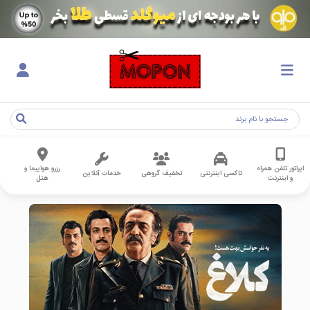
اپراتور تلفن همراه
رزرو هواپیما و
تاکسی اینترنتی
تخفیف گروهی
خدمات آنلاین
و اینترنت
هتل