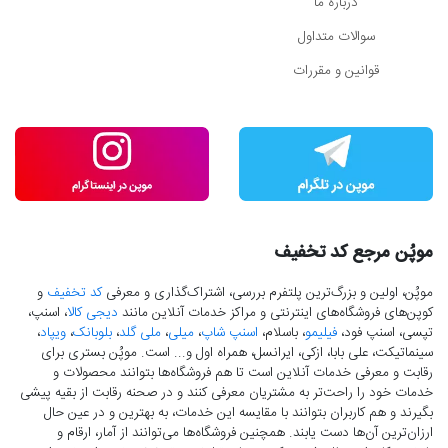
درباره ما
سوالات متداول
قوانین و مقررات
موپُن مرجع کد تخفیف
موپُن، اولین و بزرگ‌ترین پلتفرم بررسی، اشتراک‌گذاری و معرفی
کد تخفیف
و
کوپن‌های فروشگاه‌های اینترنتی و مراکز خدمات آنلاین مانند
دیجی کالا
، اسنپ،
تپسی، اسنپ فود،
فیلیمو
، باسلام،
اسنپ شاپ
،
میلی
،
ملی گلد
،
بلوبانک
،
ویپاد
،
سینماتیکت، علی بابا، ازکی، ایرانسل، همراه اول و... است. موپُن بستری برای
رقابت و معرفی خدمات آنلاین است تا هم فروشگاه‌ها بتوانند محصولات و
خدمات خود را راحت‌تر به مشتریان معرفی کنند و در صحنه رقابت از بقیه پیشی
بگیرند و هم کاربران بتوانند با مقایسه این خدمات، به بهترین و در عین حال
ارزان‌ترین آن‌ها دست‌ یابند. همچنین فروشگاه‌ها می‌توانند از آمار، ارقام و