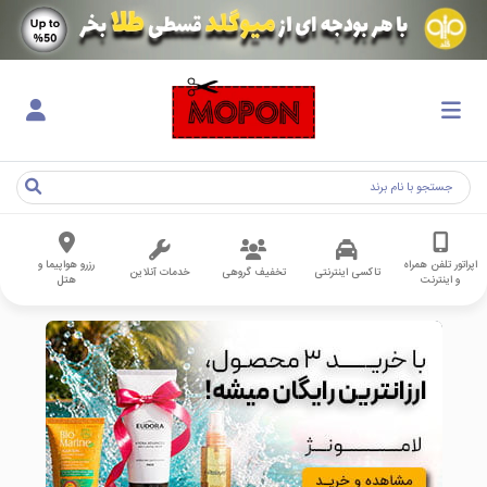
اپراتور تلفن همراه
رزرو هواپیما و
تاکسی اینترنتی
تخفیف گروهی
خدمات آنلاین
و اینترنت
هتل