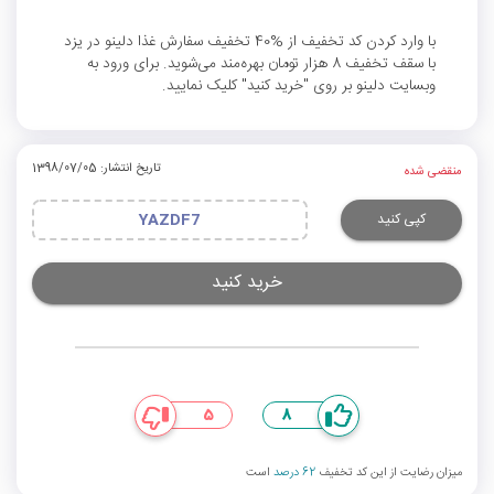
با وارد کردن کد تخفیف از %40 تخفیف سفارش غذا دلینو در یزد
با سقف تخفیف 8 هزار تومان بهره‌مند می‌شوید. برای ورود به
وبسایت دلینو بر روی "خرید کنید" کلیک نمایید.
تاریخ انتشار: 1398/07/05
منقضی شده
کپی کنید
YAZDF7
خرید کنید
5
8
میزان رضایت از این کد تخفیف
62 درصد
است