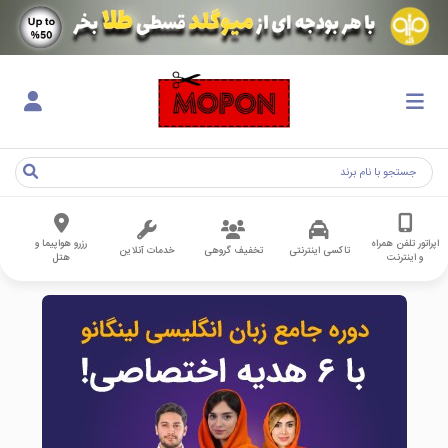
اپراتور تلفن همراه
رزرو هواپیما و
تاکسی اینترنتی
تخفیف گروهی
خدمات آنلاین
و اینترنت
هتل