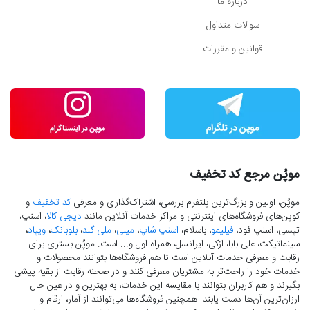
درباره ما
سوالات متداول
قوانین و مقررات
موپُن مرجع کد تخفیف
موپُن، اولین و بزرگ‌ترین پلتفرم بررسی، اشتراک‌گذاری و معرفی
کد تخفیف
و
کوپن‌های فروشگاه‌های اینترنتی و مراکز خدمات آنلاین مانند
دیجی کالا
، اسنپ،
تپسی، اسنپ فود،
فیلیمو
، باسلام،
اسنپ شاپ
،
میلی
،
ملی گلد
،
بلوبانک
،
ویپاد
،
سینماتیکت، علی بابا، ازکی، ایرانسل، همراه اول و... است. موپُن بستری برای
رقابت و معرفی خدمات آنلاین است تا هم فروشگاه‌ها بتوانند محصولات و
خدمات خود را راحت‌تر به مشتریان معرفی کنند و در صحنه رقابت از بقیه پیشی
بگیرند و هم کاربران بتوانند با مقایسه این خدمات، به بهترین و در عین حال
ارزان‌ترین آن‌ها دست‌ یابند. همچنین فروشگاه‌ها می‌توانند از آمار، ارقام و