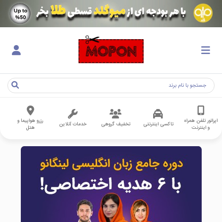
اپراتور تلفن همراه
رزرو هواپیما و
تاکسی اینترنتی
تخفیف گروهی
خدمات آنلاین
و اینترنت
هتل