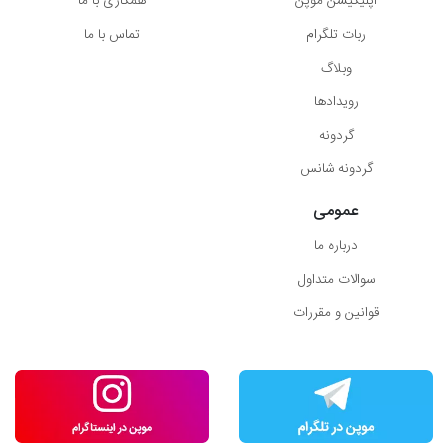
اپلیکیشن موپُن
همکاری با ما
ربات تلگرام
تماس با ما
وبلاگ
رویدادها
گردونه
گردونه شانس
عمومی
درباره ما
سوالات متداول
قوانین و مقررات